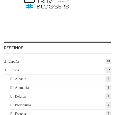
DESTINOS
España
18
Europa
52
Albania
8
Alemania
1
Bélgica
1
Bielorrusia
4
Escocia
5