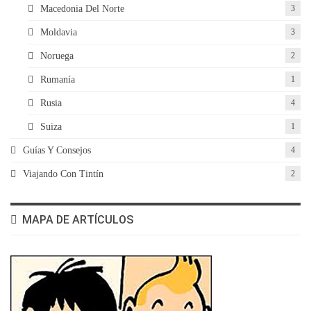
Macedonia Del Norte
3
Moldavia
3
Noruega
2
Rumanía
1
Rusia
4
Suiza
1
Guías Y Consejos
4
Viajando Con Tintín
2
MAPA DE ARTÍCULOS