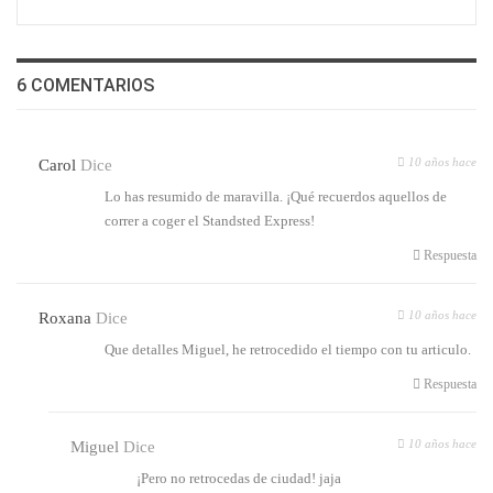
6 COMENTARIOS
10 años hace
Carol
Dice
Lo has resumido de maravilla. ¡Qué recuerdos aquellos de
correr a coger el Standsted Express!
Respuesta
10 años hace
Roxana
Dice
Que detalles Miguel, he retrocedido el tiempo con tu articulo.
Respuesta
10 años hace
Miguel
Dice
¡Pero no retrocedas de ciudad! jaja