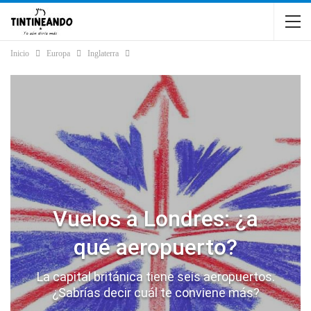
Inicio
Europa
Inglaterra
Vuelos a Londres: ¿a
qué aeropuerto?
La capital británica tiene seis aeropuertos.
¿Sabrías decir cuál te conviene más?