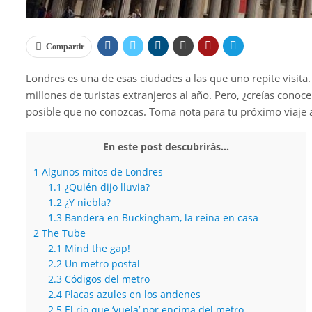
Compartir
Londres es una de esas ciudades a las que uno repite visit
millones de turistas extranjeros al año. Pero, ¿creías cono
posible que no conozcas. Toma nota para tu próximo viaje 
En este post descubrirás...
1
Algunos mitos de Londres
1.1
¿Quién dijo lluvia?
1.2
¿Y niebla?
1.3
Bandera en Buckingham, la reina en casa
2
The Tube
2.1
Mind the gap!
2.2
Un metro postal
2.3
Códigos del metro
2.4
Placas azules en los andenes
2.5
El río que ‘vuela’ por encima del metro