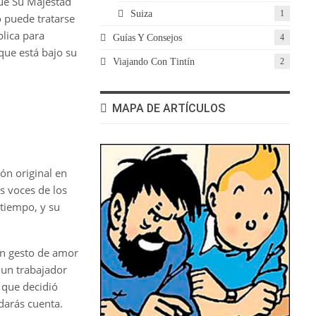
que Su Majestad
Suiza
1
o puede tratarse
plica para
Guías Y Consejos
4
que está bajo su
Viajando Con Tintín
2
MAPA DE ARTÍCULOS
ón original en
s voces de los
tiempo, y su
un gesto de amor
 un trabajador
 que decidió
darás cuenta.