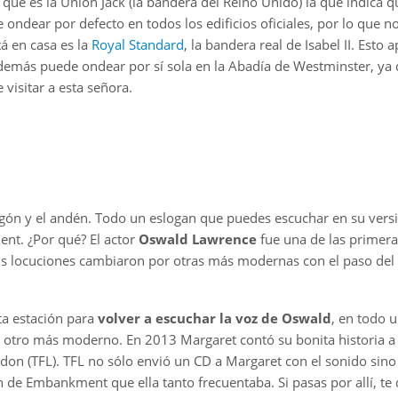
ue es la Union Jack (la bandera del Reino Unido) la que indica 
 ondear por defecto en todos los edificios oficiales, por lo que n
á en casa es la
Royal Standard
, la bandera real de Isabel II. Esto a
. Además puede ondear por sí sola en la Abadía de Westminster, ya 
e visitar a esta señora.
vagón y el andén. Todo un eslogan que puedes escuchar en su versi
ent. ¿Por qué? El actor
Oswald Lawrence
fue una de las primera
s locuciones cambiaron por otras más modernas con el paso del 
ta estación para
volver a escuchar la voz de Oswald
, en todo 
 otro más moderno. En 2013 Margaret contó su bonita historia a
ondon (TFL). TFL no sólo envió un CD a Margaret con el sonido sino
 de Embankment que ella tanto frecuentaba. Si pasas por allí, te 