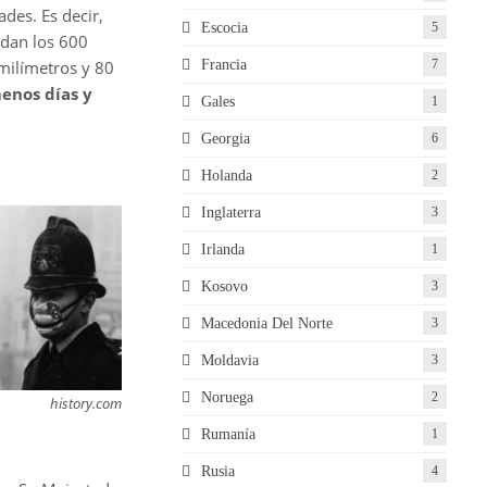
des. Es decir,
Escocia
5
ndan los 600
Francia
7
milímetros y 80
enos días y
Gales
1
Georgia
6
Holanda
2
Inglaterra
3
Irlanda
1
Kosovo
3
Macedonia Del Norte
3
Moldavia
3
Noruega
2
history.com
Rumanía
1
Rusia
4