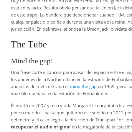
Hay un poco de confusión con este tema. Mucha gente cree q
está en palacio. Resulta obvio pensar que la Union Jack debe
de este trapo. La bandera que debe ondear cuando H.M. est
cualquier palacio o edificio durante una visita de la reina
jurisdicción. En definitiva, si ondea la Union Jack, olvídate d
The Tube
Mind the gap!
Una frase corta y concisa para avisar del espacio entre el 
los andenes de la Northern Line en la estación de Embankm
anuncios de metro. Grabó el
mind the gap
en 1969, pero su
voz sólo quedaba en la estación de Embankment.
Él murió en 2007 y a su viuda Margaret le encantaba ir a es
por su marido… hasta que quitaron ese sonido en 2012 por
del metro y el caso llegó a la dirección de Transport For L
recuperar el audio original
en la megafonía de la estación