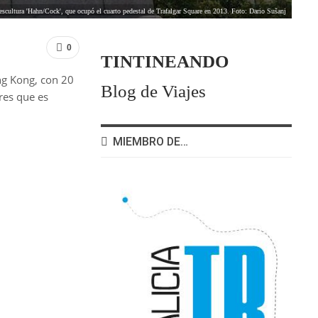
escultura 'Hahn/Cock', que ocupó el cuarto pedestal de Trafalgar Square en 2013. Foto: Dario Sušanj
0
TINTINEANDO
ng Kong, con 20
Blog de Viajes
res que es
MIEMBRO DE…