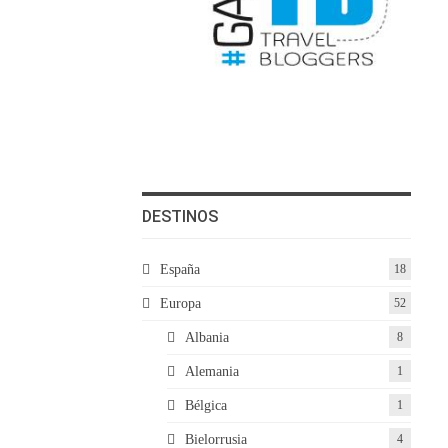
DESTINOS
España
18
Europa
52
Albania
8
Alemania
1
Bélgica
1
Bielorrusia
4