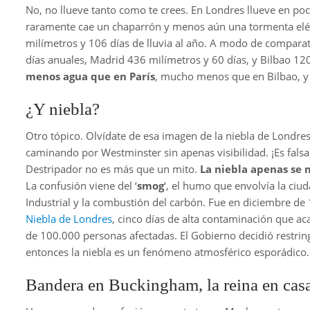
No, no llueve tanto como te crees. En Londres llueve en poc
raramente cae un chaparrón y menos aún una tormenta eléctr
milímetros y 106 días de lluvia al año. A modo de comparat
días anuales, Madrid 436 milímetros y 60 días, y Bilbao 120
menos agua que en París
, mucho menos que en Bilbao, 
¿Y niebla?
Otro tópico. Olvídate de esa imagen de la niebla de Londre
caminando por Westminster sin apenas visibilidad. ¡Es falsa!
Destripador no es más que un mito.
La niebla apenas se m
La confusión viene del ‘
smog
‘, el humo que envolvía la ciu
Industrial y la combustión del carbón. Fue en diciembre d
Niebla de Londres
, cinco días de alta contaminación que a
de 100.000 personas afectadas. El Gobierno decidió restrin
entonces la niebla es un fenómeno atmosférico esporádico.
Bandera en Buckingham, la reina en cas