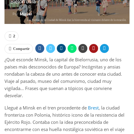
Bielorrusia
Por
Miguel
Las Puertas de la Ciudad de Minsk dan la bienvenida al visitante delante de la estación.
2
Compartir
¿Qué esconde Minsk, la capital de Bielorrusia, uno de los
países más desconocidos de Europa? Incógnitas y ansias
rondaban la cabeza de uno antes de conocer esta ciudad.
Viaje al pasado, museo del comunismo, ciudad muy
vigilada… Frases que suenan a tópicos que conviene
desvelar.
Llegué a Minsk en el tren procedente de
Brest
, la ciudad
fronteriza con Polonia, histórico icono de la resistencia del
Ejército Rojo. Contaba con la idea preconcebida de
encontrarme con esa huella nostálgica soviética en el viaje