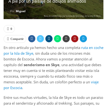
A pie por un paisaje de dibujos animados
Por
Miguel
Ruta de senderismo por la zona de Quiraing, en la isla de Skye.
0
Compartir
En otro artículo ya hemos hecho una completa
ruta en coche
por la Isla de Skye
, sin duda uno de los rincones más
bonitos de Escocia. Ahora vamos a prestar atención al
capítulo del
senderismo en Skye
, una actividad que debes
tener muy en cuenta si te estás planteando visitar esta isla
escocesa, siempre y cuando tu estado físico sea más o
menos aceptable. Sin duda, un colofón perfecto a un
viaje
por Escocia
.
Entre sus muchas virtudes, la Isla de Skye es todo un paraíso
para el senderista y aficionado al trekking. Sus paisajes, su