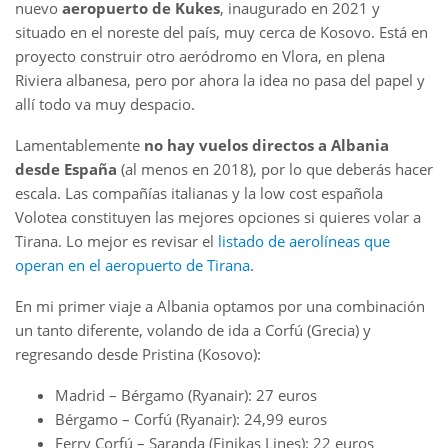
nuevo
aeropuerto de Kukes
, inaugurado en 2021 y
situado en el noreste del país, muy cerca de Kosovo. Está en
proyecto construir otro aeródromo en Vlora, en plena
Riviera albanesa, pero por ahora la idea no pasa del papel y
allí todo va muy despacio.
Lamentablemente
no hay vuelos directos a Albania
desde España
(al menos en 2018), por lo que deberás hacer
escala. Las compañías italianas y la low cost española
Volotea constituyen las mejores opciones si quieres volar a
Tirana. Lo mejor es revisar el
listado de aerolíneas que
operan en el aeropuerto de Tirana
.
En mi primer viaje a Albania optamos por una combinación
un tanto diferente, volando de ida a Corfú (Grecia) y
regresando desde Pristina (Kosovo):
Madrid – Bérgamo (Ryanair): 27 euros
Bérgamo – Corfú (Ryanair): 24,99 euros
Ferry Corfú – Saranda (Finikas Lines): 22 euros